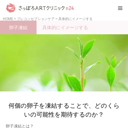
HOME
>
プレコンセプションケア
>
具体的にイメージする
HOME
卵子凍結
具体的にイメージする
クリニック紹介
初めての方へ
診療案内
費用について
何個の卵子を凍結することで、どのくら
その他
いの可能性を期待するのか？
卵子凍結とは？