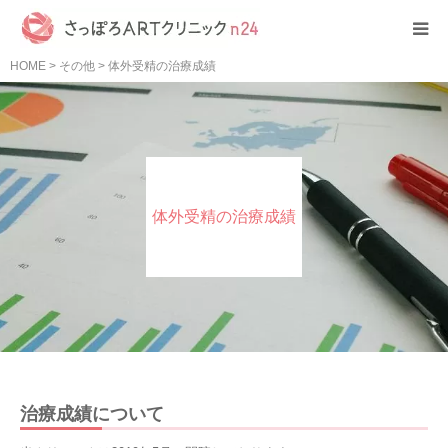
HOME
>
その他
>
体外受精の治療成績
HOME
クリニック紹介
初めての方へ
体外受精の治療成績
診療案内
費用について
その他
治療成績について