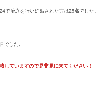
クn24で治療を行い妊娠された方は
25名
でした。
8名でした。
載していますので是非見に来てください
！