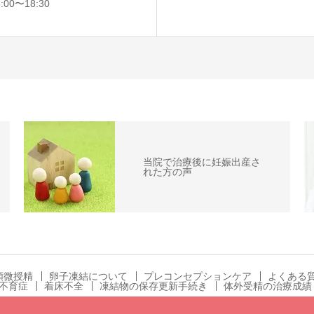
0〜18:30
当院で治療後に妊娠出産さ
れた方の声
顕微授精
卵子凍結について
プレコンセプションケア
よくある
不育症
着床不全
凍結物の保存更新手続き
体外受精の治療成績