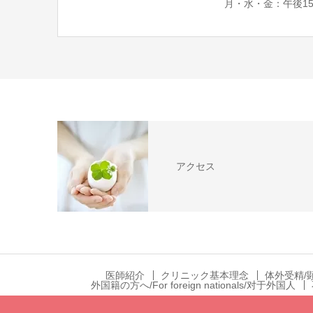
月・水・金：午後15:0
アクセス
医師紹介
クリニック基本理念
体外受精/
外国籍の方へ/For foreign nationals/对于外国人