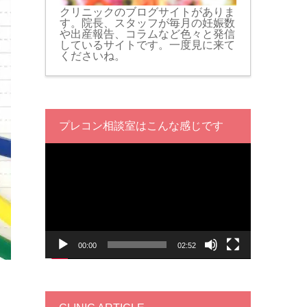
クリニックのブログサイトがありま
す。院長、スタッフが毎月の妊娠数
や出産報告、コラムなど色々と発信
しているサイトです。一度見に来て
くださいね。
プレコン相談室はこんな感じです
動
画
プ
レ
ー
ヤ
ー
00:00
02:52