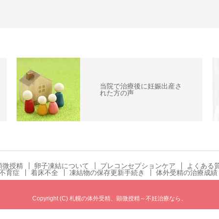
当院で治療後に妊娠出産さ
れた方の声
顕微授精
卵子凍結について
プレコンセプションケア
よくある
不育症
着床不全
凍結物の保存更新手続き
体外受精の治療成績
Copyright (C) 札幌の体外受精、顕微授精～不妊治療なら、