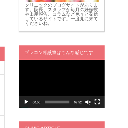
クリニックのブログサイトがありま
す。院長、スタッフが毎月の妊娠数
や出産報告、コラムなど色々と発信
しているサイトです。一度見に来て
くださいね。
プレコン相談室はこんな感じです
動
画
プ
レ
ー
ヤ
ー
00:00
02:52