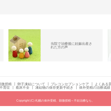
当院で治療後に妊娠出産さ
れた方の声
顕微授精
卵子凍結について
プレコンセプションケア
よくある
不育症
着床不全
凍結物の保存更新手続き
体外受精の治療成績
Copyright (C) 札幌の体外受精、顕微授精～不妊治療なら、