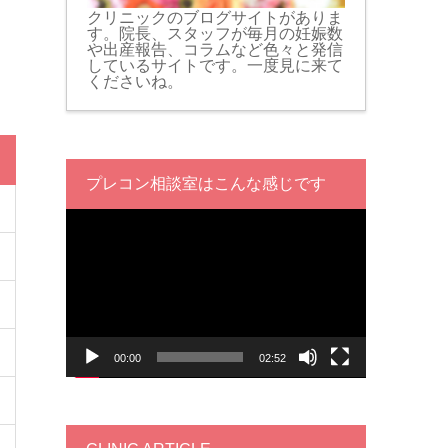
クリニックのブログサイトがありま
す。院長、スタッフが毎月の妊娠数
や出産報告、コラムなど色々と発信
しているサイトです。一度見に来て
くださいね。
プレコン相談室はこんな感じです
動
画
プ
レ
ー
ヤ
ー
00:00
02:52