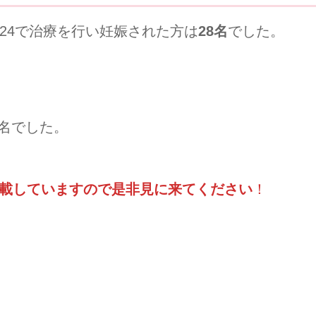
クn24で治療を行い妊娠された方は
28名
でした。
6名でした。
載していますので是非見に来てください
！