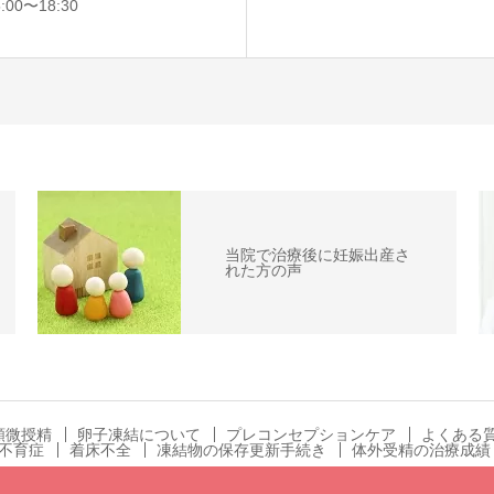
0〜18:30
当院で治療後に妊娠出産さ
れた方の声
顕微授精
卵子凍結について
プレコンセプションケア
よくある
不育症
着床不全
凍結物の保存更新手続き
体外受精の治療成績