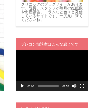
クリニックのブログサイトがありま
す。院長、スタッフが毎月の妊娠数
や出産報告、コラムなど色々と発信
しているサイトです。一度見に来て
くださいね。
プレコン相談室はこんな感じです
動
画
プ
レ
ー
ヤ
ー
00:00
02:52