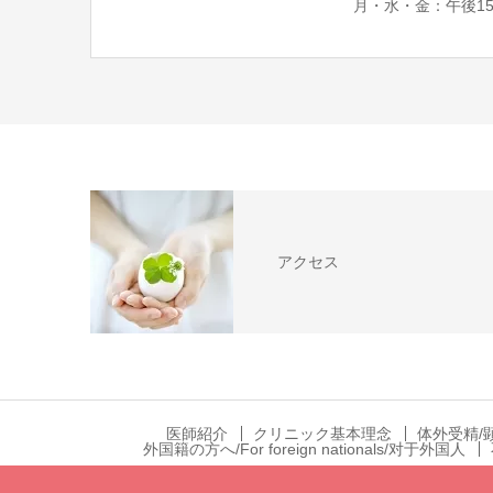
月・水・金：午後15:0
アクセス
医師紹介
クリニック基本理念
体外受精/
外国籍の方へ/For foreign nationals/对于外国人