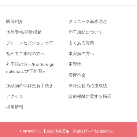
医師紹介
クリニック基本理念
体外受精/顕微授精
卵子凍結について
プレコンセプションケア
よくある質問
初めてご来院の方へ
事実婚の方へ
外国籍の方へ/For foreign
不育症
nationals/对于外国人
着床不全
凍結物の保存更新手続き
体外受精の治療成績
アクセス
診療報酬に関する掲示
採用情報
Copyright (C) 札幌の体外受精、顕微授精～不妊治療なら、