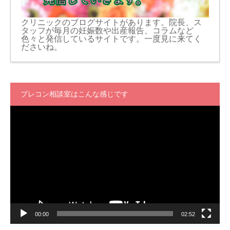
クリニックのブログサイトがあります。院長、ス
タッフが毎月の妊娠数や出産報告、コラムなど
色々と発信しているサイトです。一度見に来てく
ださいね。
プレコン相談室はこんな感じです
動
画
プ
レ
ー
ヤ
ー
00:00
02:52