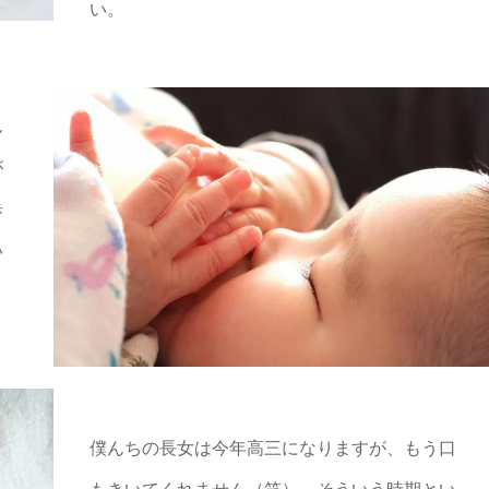
い。
ん
が
歩
い
僕んちの長女は今年高三になりますが、もう口