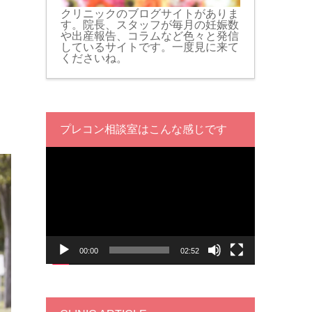
クリニックのブログサイトがありま
す。院長、スタッフが毎月の妊娠数
や出産報告、コラムなど色々と発信
しているサイトです。一度見に来て
くださいね。
プレコン相談室はこんな感じです
動
画
プ
レ
ー
ヤ
ー
00:00
02:52