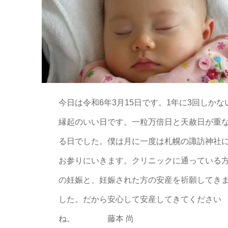
今日は令和6年3月15日です。1年に3回しかな
縁起のいい日です。一粒万倍日と天赦日が重
る日でした。僕は月に一度は札幌の諏訪神社
お参りにいきます。クリニックに通っている
の妊娠と、妊娠された方の安産を祈願してき
した。だから安心して安産してきてください
ね。 藤本 尚