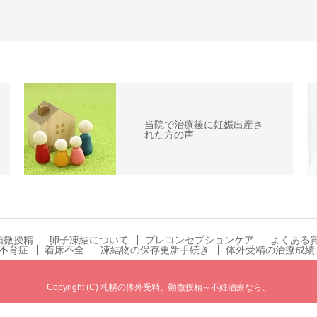
当院で治療後に妊娠出産さ
れた方の声
顕微授精
卵子凍結について
プレコンセプションケア
よくある
不育症
着床不全
凍結物の保存更新手続き
体外受精の治療成績
Copyright (C) 札幌の体外受精、顕微授精～不妊治療なら、