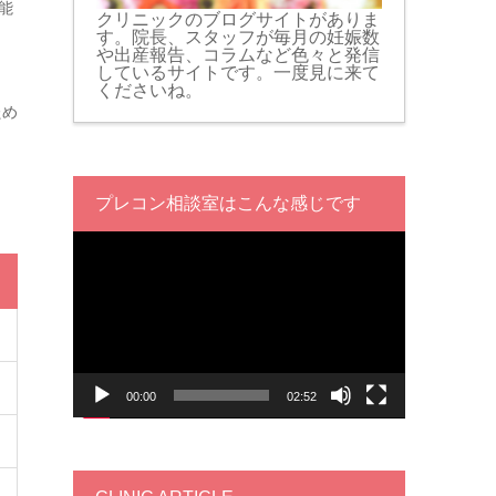
能
クリニックのブログサイトがありま
す。院長、スタッフが毎月の妊娠数
や出産報告、コラムなど色々と発信
しているサイトです。一度見に来て
くださいね。
ため
プレコン相談室はこんな感じです
動
画
プ
レ
ー
ヤ
ー
00:00
02:52