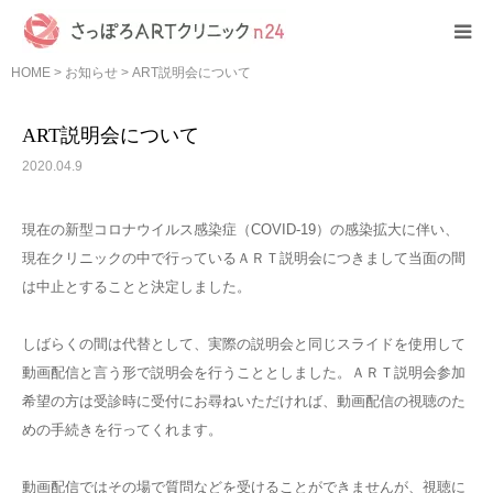
HOME
>
お知らせ
>
ART説明会について
HOME
ART説明会について
クリニック紹介
2020.04.9
初めての方へ
現在の新型コロナウイルス感染症（COVID-19）の感染拡大に伴い、
現在クリニックの中で行っているＡＲＴ説明会につきまして当面の間
診療案内
は中止とすることと決定しました。
費用について
しばらくの間は代替として、実際の説明会と同じスライドを使用して
動画配信と言う形で説明会を行うこととしました。ＡＲＴ説明会参加
希望の方は受診時に受付にお尋ねいただければ、動画配信の視聴のた
その他
めの手続きを行ってくれます。
動画配信ではその場で質問などを受けることができませんが、視聴に