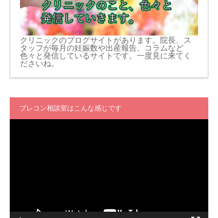
クリニックのブログサイトがあります。院長、ス
タッフが毎月の妊娠数や出産報告、コラムなど
色々と発信しているサイトです。一度見に来てく
ださいね。
プレコン相談室はこんな感じです
動
画
プ
レ
ー
ヤ
ー