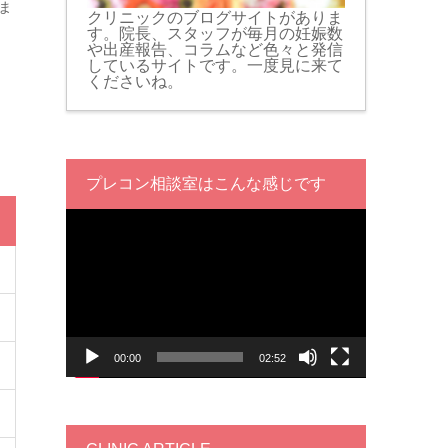
ま
クリニックのブログサイトがありま
す。院長、スタッフが毎月の妊娠数
や出産報告、コラムなど色々と発信
しているサイトです。一度見に来て
くださいね。
プレコン相談室はこんな感じです
動
画
プ
レ
ー
ヤ
ー
00:00
02:52