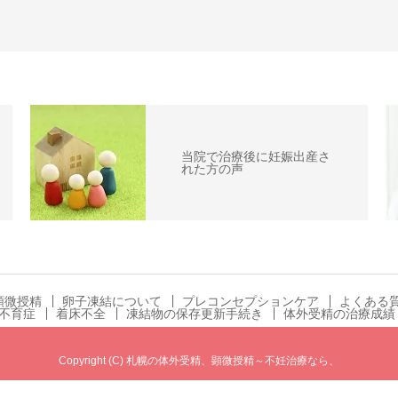
当院で治療後に妊娠出産さ
れた方の声
顕微授精
卵子凍結について
プレコンセプションケア
よくある
不育症
着床不全
凍結物の保存更新手続き
体外受精の治療成績
Copyright (C) 札幌の体外受精、顕微授精～不妊治療なら、