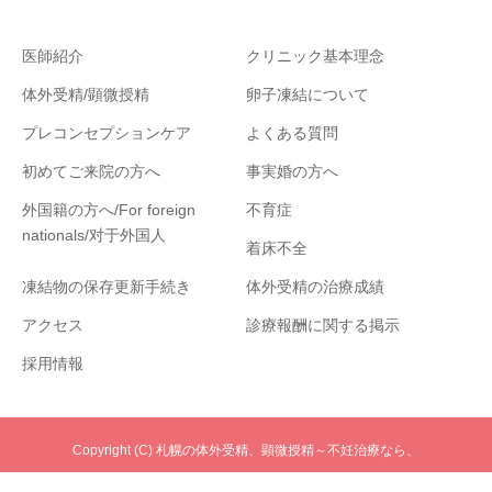
医師紹介
クリニック基本理念
体外受精/顕微授精
卵子凍結について
プレコンセプションケア
よくある質問
初めてご来院の方へ
事実婚の方へ
外国籍の方へ/For foreign
不育症
nationals/对于外国人
着床不全
凍結物の保存更新手続き
体外受精の治療成績
アクセス
診療報酬に関する掲示
採用情報
Copyright (C) 札幌の体外受精、顕微授精～不妊治療なら、