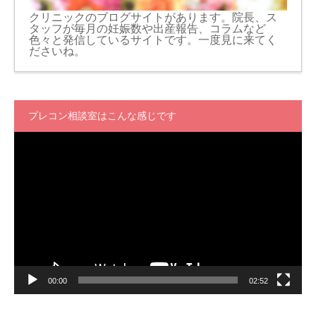
クリニックのブログサイトがあります。院長、ス
タッフが毎月の妊娠数や出産報告、コラムなど
色々と発信しているサイトです。一度見に来てく
ださいね。
プレコン相談室はこんな感じです
動
画
プ
レ
ー
ヤ
ー
00:00
02:52