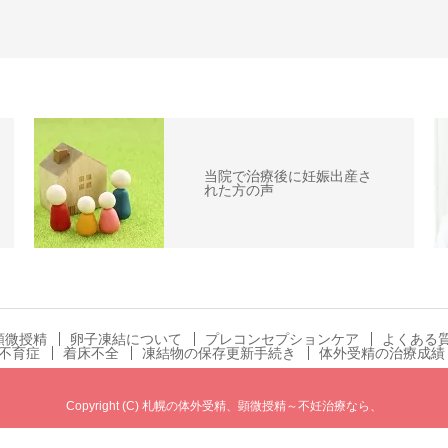
当院で治療後に妊娠出産さ
れた方の声
顕微授精
卵子凍結について
プレコンセプションケア
よくある
不育症
着床不全
凍結物の保存更新手続き
体外受精の治療成績
Copyright (C) 札幌の体外受精、顕微授精～不妊治療なら、