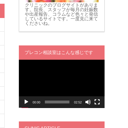
クリニックのブログサイトがありま
す。院長、スタッフが毎月の妊娠数
や出産報告、コラムなど色々と発信
しているサイトです。一度見に来て
くださいね。
プレコン相談室はこんな感じです
動
画
プ
レ
ー
ヤ
ー
00:00
02:52