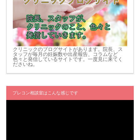
クリニックのブログサイトがあります。院長、ス
タッフが毎月の妊娠数や出産報告、コラムなど
色々と発信しているサイトです。一度見に来てく
ださいね。
プレコン相談室はこんな感じです
動
画
プ
レ
ー
ヤ
ー