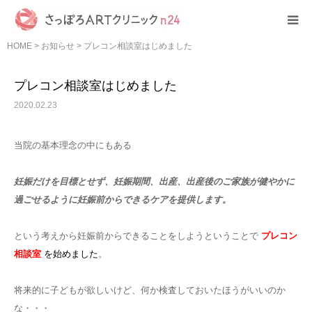
HOME
>
お知らせ
>
プレコン相談室はじめました
HOME
プレコン相談室はじめました
クリニック紹介
2020.02.23
初めての方へ
当院の基本理念の中にもある
診療案内
妊娠だけを目標とせず、妊娠期間、出産、出産後のご家族が健やかに
過ごせるように妊娠前からできるケアを提供します。
費用について
という考えから妊娠前からできることをしようということで
プレコン
相談室
を始めました
。
その他
将来的に子どもが欲しいけど、何か検査しておいたほうがいいのか
な・・・