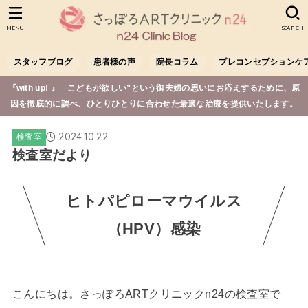
MENU
SEARCH
スタッフブログ
患者様の声
院長コラム
プレコンセプションケ
『with up! 』 こどもが欲しい”という御夫婦の思いにお応えするために、原
因を徹底的に調べ、ひとりひとりに合わせた最適な治療を提供いたします。
2024.10.22
検査室
検査室だより
ヒトパピローマウイルス
（HPV）感染
こんにちは。さっぽろARTクリニックn24の検査室で