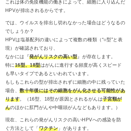
これは体の免疫機能の働きによって、細胞に入り込んだ
HPVが排出されるからです。
では、ウイルスを排出し切れなかった場合はどうなるの
でしょうか？
HPVは塩基配列の違いによって複数の種類（“○型”と表
現）が確認されており、
なかには『
発がんリスクの高い型
』が存在します。
特に
16型、18型
はがんに進行する頻度が高くスピード
も早いタイプであるといわれています。
もしもこれらの型が排出されずに細胞の中に残っていた
場合、
数十年後にはその細胞をがん化させる可能性があ
ります
。（16型、18型が原因とされるがんは
子宮頸が
ん
のほかに肛門がんや中咽頭がんなどもあります。）
現在、これらの発がんリスクの高いHPVへの感染を防
ぐ方法として「
ワクチン
」があります。