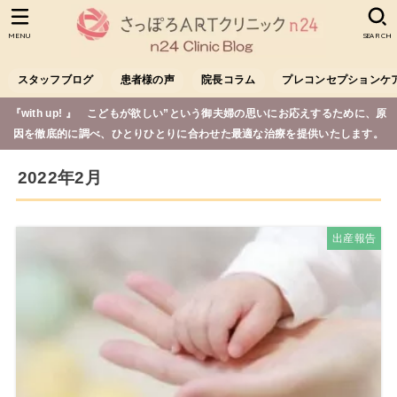
MENU
SEARCH
スタッフブログ
患者様の声
院長コラム
プレコンセプションケ
『with up! 』 こどもが欲しい”という御夫婦の思いにお応えするために、原
因を徹底的に調べ、ひとりひとりに合わせた最適な治療を提供いたします。
2022年2月
出産報告