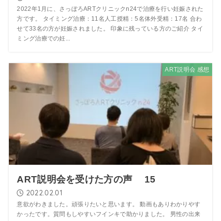
2022年1月に、さっぽろARTクリニックn24で治療を行い妊娠された
方です。 タイミング治療：11名人工授精：5名体外受精：17名 合わ
せて33名の方が妊娠されました。 印象に残っている方のご紹介 タイ
ミング治療での妊...
ART説明会 感想
ART説明会を受けた方の声 15
2022.02.01
意欲がわきました。頑張りたいと思います。 動画もありわかりやす
かったです。質問もしやすいフインキで助かりました。 男性の出来