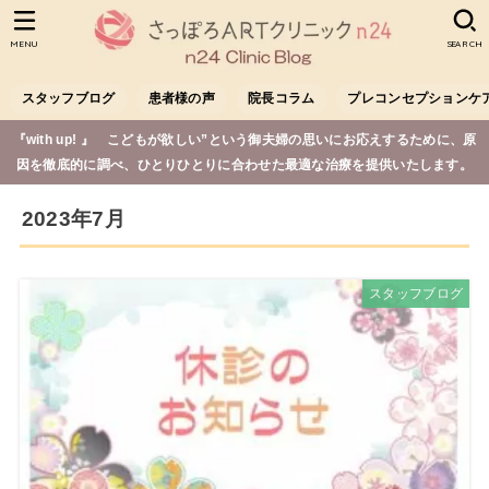
MENU
SEARCH
スタッフブログ
患者様の声
院長コラム
プレコンセプションケ
『with up! 』 こどもが欲しい”という御夫婦の思いにお応えするために、原
因を徹底的に調べ、ひとりひとりに合わせた最適な治療を提供いたします。
2023年7月
スタッフブログ