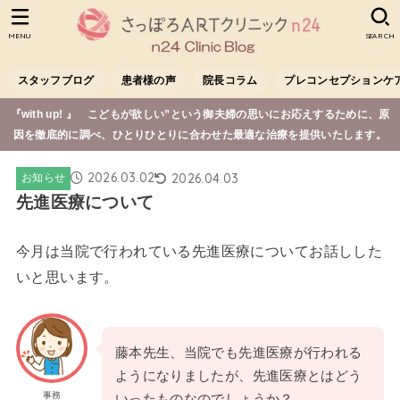
MENU
SEARCH
スタッフブログ
患者様の声
院長コラム
プレコンセプションケ
『with up! 』 こどもが欲しい”という御夫婦の思いにお応えするために、原
因を徹底的に調べ、ひとりひとりに合わせた最適な治療を提供いたします。
2026.03.02
2026.04.03
お知らせ
先進医療について
今月は当院で行われている先進医療についてお話しした
いと思います。
藤本先生、当院でも先進医療が行われる
ようになりましたが、先進医療とはどう
事務
いったものなのでしょうか？