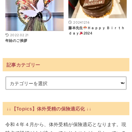
2024.12.16
藤本先生
Ｈａｐｐｙ Ｂｉｒｔｈ
ｄａｙ
2024
2022.02.21
年始のご挨拶
記事カテゴリー
↓↓【Topics】体外受精の保険適応化 ↓↓
令和４年４月から、体外受精が保険適応となります。現