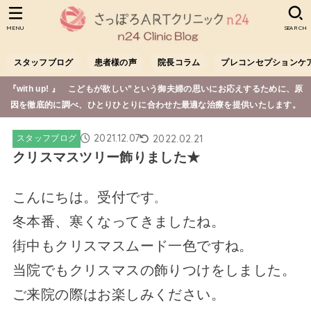
MENU
SEARCH
スタッフブログ
患者様の声
院長コラム
プレコンセプションケ
『with up! 』 こどもが欲しい”という御夫婦の思いにお応えするために、原
因を徹底的に調べ、ひとりひとりに合わせた最適な治療を提供いたします。
2021.12.07
2022.02.21
スタッフブログ
クリスマスツリー飾りました★
こんにちは。受付です
。
冬本番、寒くなってきましたね。
街中もクリスマスムード一色ですね。
当院でもクリスマスの飾りつけをしました。
ご来院の際はお楽しみください。