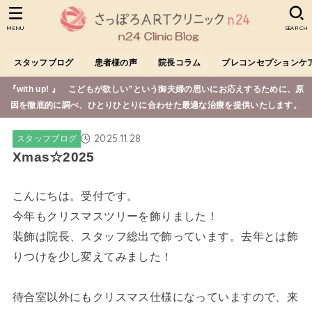
MENU
SEARCH
スタッフブログ
患者様の声
院長コラム
プレコンセプションケ
『with up! 』 こどもが欲しい”という御夫婦の思いにお応えするために、原
因を徹底的に調べ、ひとりひとりに合わせた最適な治療を提供いたします。
2025.11.28
スタッフブログ
Xmas☆2025
こんにちは。受付です。
今年もクリスマスツリーを飾りました！
装飾は院長、スタッフ総出で飾っています。去年とは飾
りつけを少し変えてみました！
待合室以外にもクリスマス仕様になっていますので、来