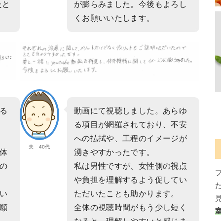
たと
が膨らみました。今後もよろし
くお願いいたします。
る
動画にて視聴しました。あらゆ
る項目が網羅されており、不安
への払拭や、工程のイメージが
夫 40代
体
湧きやすかったです。
の
私は男性ですが、女性側の視点
や負担を理解するよう促してい
い
ただいたことも助かります。
願
全体の視聴時間がもう少し短く