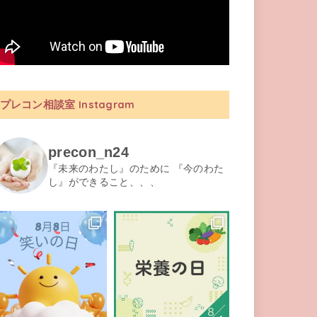
プレコン相談室 Instagram
precon_n24
『未来のわたし』のために 『今のわた
し』ができること、、、