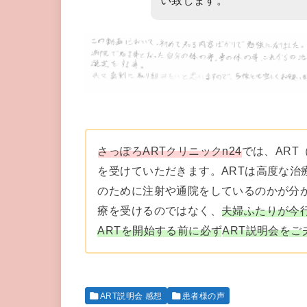
い致します。
さっぽろARTクリニックn24
では、ART
を受けていただきます。ARTは高度な治
のために注射や通院をしているのかが分
療を受けるのではなく、
夫婦ふたりが今
ARTを開始する前に
必ず
ART説明会を
ART説明会 感想
患者様の声