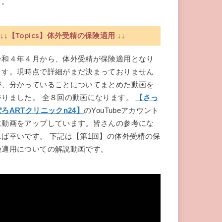
す。
↓↓【Topics】体外受精の保険適用 ↓↓
令和４年４月から、体外受精が保険適用となり
ます。現時点で詳細がまだ決まっておりません
が、分かっていることについてまとめた動画を
作りました。 全８回の動画になります。
【さっ
ぽろARTクリニックn24】
のYouTubeアカウント
に動画をアップしています。皆さんの参考にな
れば幸いです。 下記は【第1回】の体外受精の保
険適用についての解説動画です。