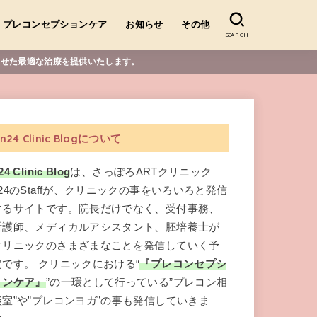
プレコンセプションケア
お知らせ
その他
SEARCH
合わせた最適な治療を提供いたします。
n24 Clinic Blogについて
24 Clinic Blog
は、さっぽろARTクリニック
n24のStaffが、クリニックの事をいろいろと発信
するサイトです。院長だけでなく、受付事務、
看護師、メディカルアシスタント、胚培養士が
クリニックのさまざまなことを発信していく予
定です。 クリニックにおける“
『プレコンセプシ
ョンケア』
”の一環として行っている”プレコン相
談室”や”プレコンヨガ”の事も発信していきま