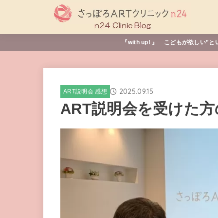
『with up! 』 こどもが欲
2025.09.15
ART説明会 感想
ART説明会を受けた方