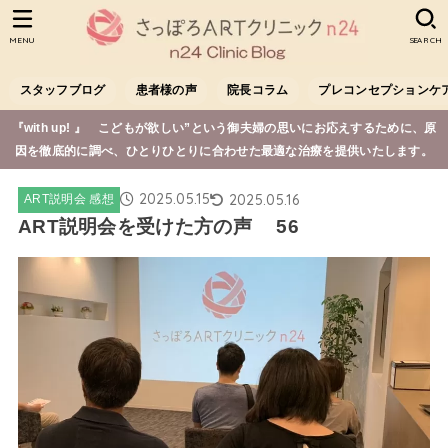
MENU
SEARCH
スタッフブログ
患者様の声
院長コラム
プレコンセプションケ
『with up! 』 こどもが欲しい”という御夫婦の思いにお応えするために、原
因を徹底的に調べ、ひとりひとりに合わせた最適な治療を提供いたします。
2025.05.15
2025.05.16
ART説明会 感想
ART説明会を受けた方の声 56