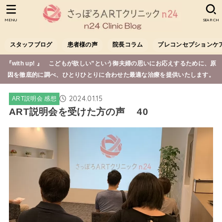
MENU
SEARCH
スタッフブログ
患者様の声
院長コラム
プレコンセプションケ
『with up! 』 こどもが欲しい”という御夫婦の思いにお応えするために、原
因を徹底的に調べ、ひとりひとりに合わせた最適な治療を提供いたします。
2024.01.15
ART説明会 感想
ART説明会を受けた方の声 40