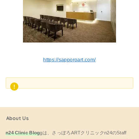
https://sapporoart.com/
About Us
n24 Clinic Blog
gは、さっぽろARTクリニックn24のStaff