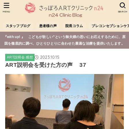
MENU
SEARCH
スタッフブログ
患者様の声
院長コラム
プレコンセプションケ
『with up! 』 こどもが欲しい”という御夫婦の思いにお応えするために、原
因を徹底的に調べ、ひとりひとりに合わせた最適な治療を提供いたします。
2023.10.15
ART説明会 感想
ART説明会を受けた方の声 37