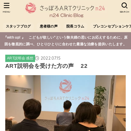
MENU
SEARCH
スタッフブログ
患者様の声
院長コラム
プレコンセプションケ
『with up! 』 こどもが欲しい”という御夫婦の思いにお応えするために、原
因を徹底的に調べ、ひとりひとりに合わせた最適な治療を提供いたします。
2022.07.15
ART説明会 感想
ART説明会を受けた方の声 22