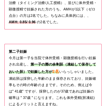
治療（タイミング治療/人工授精）、並びに体外受精・
顕微授精で妊娠された方のうち、
AMHが1以下（ゼロ
点台）の方は2名でした。ちなみに具体的には、、
AMH: 0.85/ 0.96
の2名でした。
第二子妊娠
今月は
第一子を当院で体外受精・顕微授精を行い妊娠
され出産し
、
第一子の際の余剰胚（凍結して保存して
2
名
おいた胚）で妊娠した方が
いらっしゃいました。
凍結胚は採卵した年齢のまま保存されており、妊娠確
率もその時の年齢のままです。そのため、例えば今
は” 41歳” ですが、採卵したのが37歳であれば妊娠の
確率は ” 37歳 ” になります。これも体外受精(胚凍結)
によるメリットと言えますね。