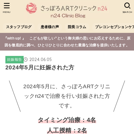
MENU
SEARCH
スタッフブログ
患者様の声
院長コラム
プレコンセプションケ
『with up! 』 こどもが欲しい”という御夫婦の思いにお応えするために、原
因を徹底的に調べ、ひとりひとりに合わせた最適な治療を提供いたします。
2024.06.05
妊娠報告
2024年5月に妊娠された方
2024年5月に、さっぽろARTクリニ
ックn24で治療を行い妊娠された方
です。
タイミング治療：4名
人工授精：2名