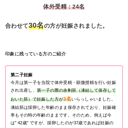
体外受精：24名
30
名
合わせて
の方が
妊娠
されました。
印象に残っている方のご紹介
第二子妊娠
今月は第一子を当院で体外受精・顕微授精を行い妊娠
され出産し、
第一子の際の余剰胚（凍結して保存して
3
名
おいた胚）で妊娠した方が
いらっしゃいました。
凍結胚は採卵した年齢のまま保存されており、妊娠確
率もその時の年齢のままです。そのため、例えば今
は” 42歳” ですが、採卵したのが37歳であれば妊娠の