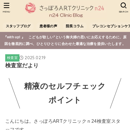
MENU
SEARCH
スタッフブログ
患者様の声
院長コラム
プレコンセプションケ
『with up! 』 こどもが欲しい”という御夫婦の思いにお応えするために、原
因を徹底的に調べ、ひとりひとりに合わせた最適な治療を提供いたします。
2025.02.19
検査室
検査室だより
精液のセルフチェック
ポイント
こんにちは。さっぽろARTクリニックｎ24検査室スタ
ッフです。