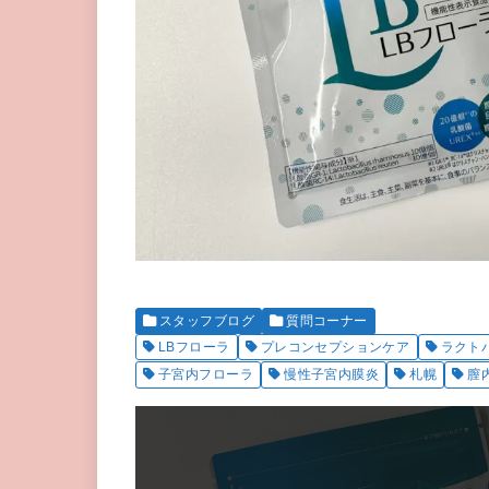
スタッフブログ
質問コーナー
LBフローラ
プレコンセプションケア
ラクト
子宮内フローラ
慢性子宮内膜炎
札幌
膣