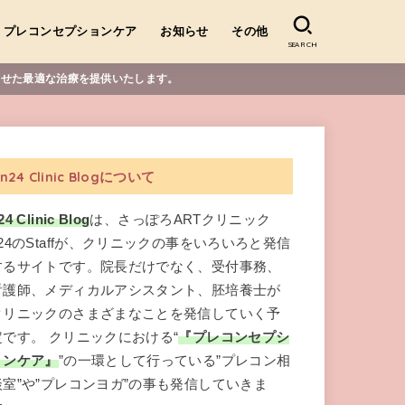
プレコンセプションケア
お知らせ
その他
SEARCH
合わせた最適な治療を提供いたします。
n24 Clinic Blogについて
24 Clinic Blog
は、さっぽろARTクリニック
n24のStaffが、クリニックの事をいろいろと発信
するサイトです。院長だけでなく、受付事務、
看護師、メディカルアシスタント、胚培養士が
クリニックのさまざまなことを発信していく予
定です。 クリニックにおける“
『プレコンセプシ
ョンケア』
”の一環として行っている”プレコン相
談室”や”プレコンヨガ”の事も発信していきま