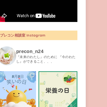
プレコン相談室 Instagram
precon_n24
『未来のわたし』のために 『今のわた
し』ができること、、、