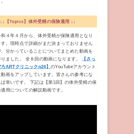
す。
↓↓【Topics】体外受精の保険適用 ↓↓
令和４年４月から、体外受精が保険適用となり
ます。現時点で詳細がまだ決まっておりません
が、分かっていることについてまとめた動画を
作りました。 全８回の動画になります。
【さっ
ぽろARTクリニックn24】
のYouTubeアカウント
に動画をアップしています。皆さんの参考にな
れば幸いです。 下記は【第1回】の体外受精の保
険適用についての解説動画です。