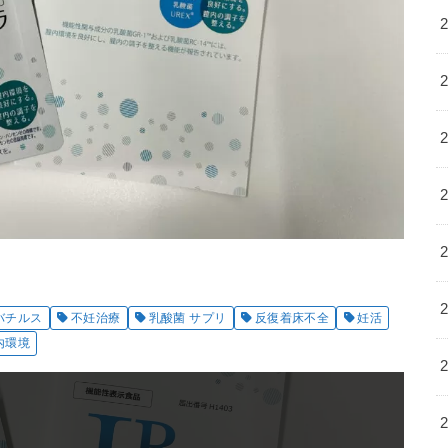
バチルス
不妊治療
乳酸菌 サプリ
反復着床不全
妊活
内環境