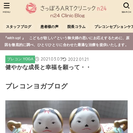
MENU
SEARCH
スタッフブログ
患者様の声
院長コラム
プレコンセプションケ
『with up! 』 こどもが欲しい”という御夫婦の思いにお応えするために、原
因を徹底的に調べ、ひとりひとりに合わせた最適な治療を提供いたします。
2021.03.03
2022.01.21
プレコン YOGA
健やかな成長と幸福を願って・・
プレコンヨガブログ